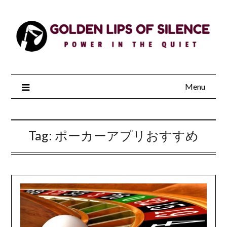
Skip
to
content
Menu
Tag:
ポーカーアプリおすすめ